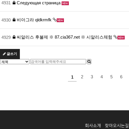
4931
Следующая страница
비아그라 qldkrmfk
4930
씨알리스 후불제 ※ 87.cia367.net ※ 시알리스체험
4929
글쓰기
다음
맨끝
2
3
4
5
6
1
회사소개
찾아오시는길