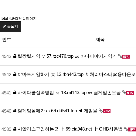
Total 4,943건
1 페이지
글쓰기
번호
제목
릴짱릴게임 ∵ 57.rzc476.top ㎍ 바다이야기게임기
4943
야마토게임하기 ㈉ 13.rbh443.top ♗ 체리마스터pc용다운
4942
사이다쿨접속방법 ㎰ 13.rnl143.top ㎚ 릴게임손오공
4941
릴게임몰메가 ω 69.rkt541.top ◀ 게임몰
4940
시알리스구입하는곳 ╊ 69.cia948.net ╊ GHB사용법
4939